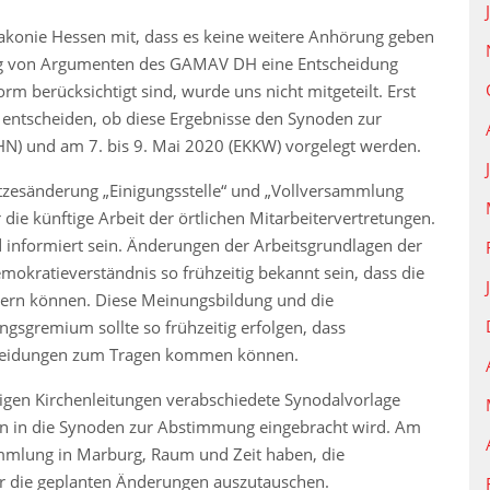
iakonie Hessen mit, dass es keine weitere Anhörung geben
ung von Argumenten des GAMAV DH eine Entscheidung
m berücksichtigt sind, wurde uns nicht mitgeteilt. Erst
s entscheiden, ob diese Ergebnisse den Synoden zur
HN) und am 7. bis 9. Mai 2020 (EKKW) vorgelegt werden.
tzesänderung „Einigungsstelle“ und „Vollversammlung
ie künftige Arbeit der örtlichen Mitarbeitervertretungen.
 informiert sein. Änderungen der Arbeitsgrundlagen der
kratieverständnis so frühzeitig bekannt sein, dass die
ßern können. Diese Meinungsbildung und die
ngsgremium sollte so frühzeitig erfolgen, dass
heidungen zum Tragen kommen können.
ligen Kirchenleitungen verabschiedete Synodalvorlage
 in die Synoden zur Abstimmung eingebracht wird. Am
ammlung in Marburg, Raum und Zeit haben, die
er die geplanten Änderungen auszutauschen.