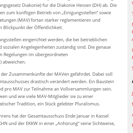
gsgesetz Diakonie) für die Diakonie Hessen (DH) ab. Die
en zum künftigen Betrieb von „Einigungsstellen“ sowie
retungen (MAV) fortan stärker reglementieren und
Blickpunkt der Öffentlichkeit.
gsstellen eingerichtet werden, die bei betrieblichen
d sozialen Angelegenheiten zuständig sind. Die genaue
en Regelungen im übergeordneten
) abweichen.
ng der Zusammenkünfte der MAVen gefährdet. Dabei soll
mtausschusses drastisch verändert werden. Ein Baustein
ied pro MAV zur Teilnahme an Vollversammlungen sein.
 wen und wie viele MAV-Mitglieder sie zu einer
scher Tradition, ein Stück gelebter Pluralismus.
rens hat der Gesamtausschuss Ende Januar in Kassel
HN und der EKKW in einer „Anhörung“ seine Sichtweise,