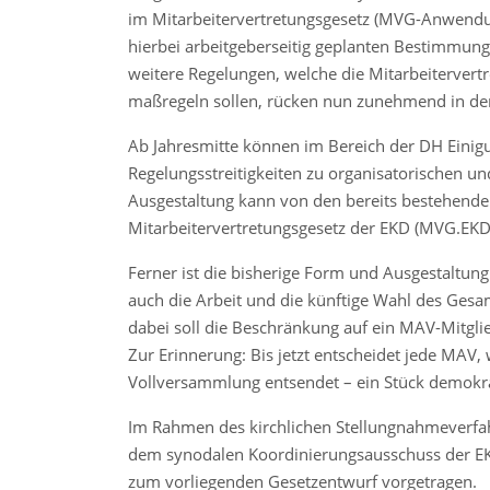
im Mitarbeitervertretungsgesetz (MVG-Anwendun
hierbei arbeitgeberseitig geplanten Bestimmung
weitere Regelungen, welche die Mitarbeitervert
maßregeln sollen, rücken nun zunehmend in den 
Ab Jahresmitte können im Bereich der DH Einigun
Regelungsstreitigkeiten zu organisatorischen un
Ausgestaltung kann von den bereits bestehend
Mitarbeitervertretungsgesetz der EKD (MVG.EKD
Ferner ist die bisherige Form und Ausgestaltu
auch die Arbeit und die künftige Wahl des Gesa
dabei soll die Beschränkung auf ein MAV-Mitgl
Zur Erinnerung: Bis jetzt entscheidet jede MAV,
Vollversammlung entsendet – ein Stück demokrati
Im Rahmen des kirchlichen Stellungnahmeverfah
dem synodalen Koordinierungsausschuss der EK
zum vorliegenden Gesetzentwurf vorgetragen.