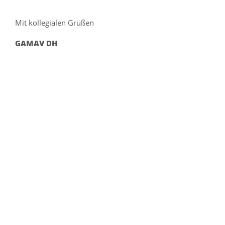
Mit kollegialen Grüßen
GA
MAV DH
Impressum
|
Hinweise zum Datenschutz