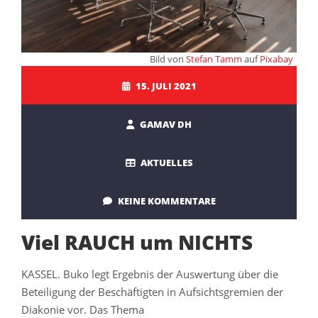
Bild von
Stefan Tamm
auf
Pixabay
15. JULI 2021
GAMAV DH
AKTUELLES
KEINE KOMMENTARE
Viel RAUCH um NICHTS
KASSEL. Buko legt Ergebnis der Auswertung über die
Beteiligung der Beschäftigten in Aufsichtsgremien der
Diakonie vor. Das Thema