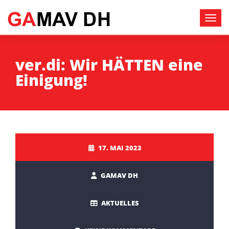
ver.di: Wir HÄTTEN eine
Einigung!
17. MAI 2023
GAMAV DH
AKTUELLES