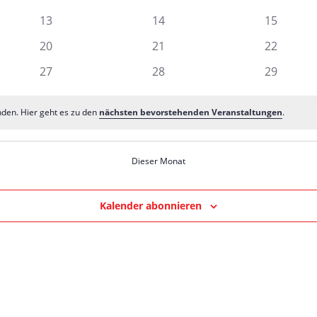
ngen
Veranstaltungen
Veranstaltungen
Veransta
0
0
0
13
14
15
gen
Veranstaltungen
Veranstaltungen
Veransta
0
0
0
20
21
22
gen
Veranstaltungen
Veranstaltungen
Veransta
0
0
0
27
28
29
gen
Veranstaltungen
Veranstaltungen
Veransta
nden. Hier geht es zu den
nächsten bevorstehenden Veranstaltungen
.
Dieser Monat
Kalender abonnieren