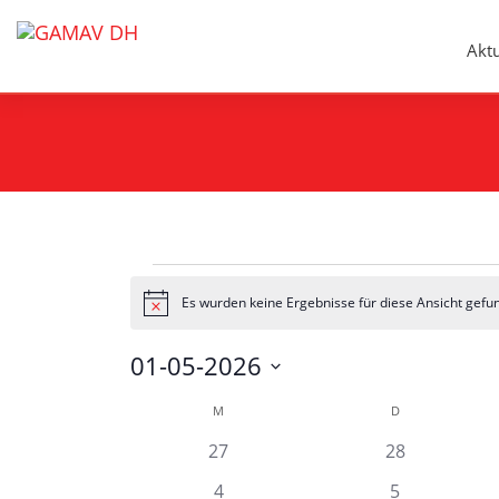
Aktu
Veranstaltungen
Es wurden keine Ergebnisse für diese Ansicht gefu
Hinweis
01-05-2026
Datum
Kalender
M
MONTAG
D
DIENSTAG
wählen.
von
0
0
27
28
Veranstaltungen
Veranstaltun
Veranstaltungen
0
0
4
5