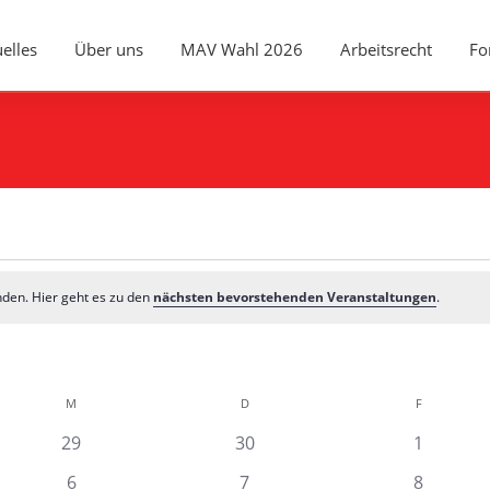
elles
Über uns
MAV Wahl 2026
Arbeitsrecht
Fo
nden. Hier geht es zu den
nächsten bevorstehenden Veranstaltungen
.
M
MITTWOCH
D
DONNERSTAG
F
FREITAG
0
0
0
29
30
1
gen
Veranstaltungen
Veranstaltungen
Veransta
0
0
0
6
7
8