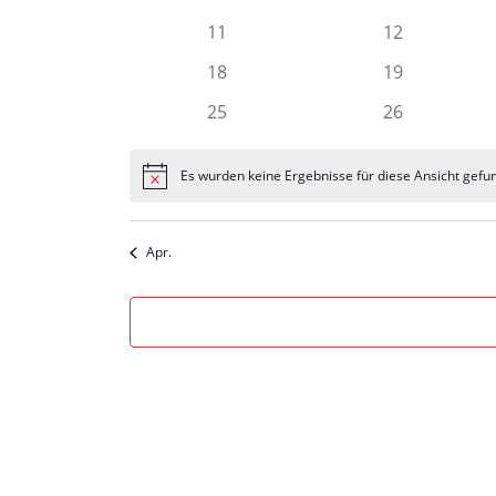
Veranstaltungen
Veranstaltu
0
0
11
12
Veranstaltungen
Veranstaltun
0
0
18
19
Veranstaltungen
Veranstaltun
0
0
25
26
Veranstaltungen
Veranstaltun
Es wurden keine Ergebnisse für diese Ansicht gefu
Hinweis
Apr.